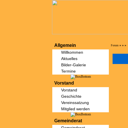
Allgemein
»
»
»
Forum
Willkommen
Aktuelles
Bilder-Galerie
Termine
Vorstand
Vorstand
Geschichte
Vereinssatzung
Mitglied werden
Gemeinderat
Gemeinderat