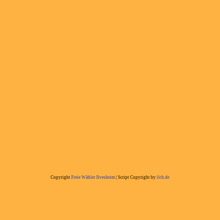
Copyright
Freie Wähler Ilvesheim
| Script Copyright by
ilch.de