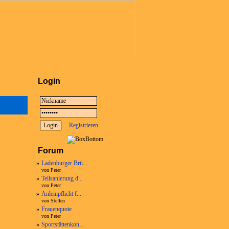
Login
Registrieren
Forum
»
Ladenburger Brü...
von Peter
»
Teilsanierung d...
von Peter
»
Anleinpflicht f...
von Steffen
»
Frauenquote
von Peter
»
Sportstättenkon...