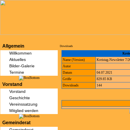
Allgemein
Downloads
Willkommen
Kreis
Aktuelles
Name (Version)
Kreistag-Newsletter 7/
Bilder-Galerie
Autor
Termine
Datum
04.07.2021
Größe
829.85 KB
Vorstand
Downloads
144
Vorstand
Geschichte
Vereinssatzung
Mitglied werden
Gemeinderat
Gemeinderat