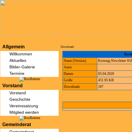
Allgemein
Downloads
Willkommen
Kreis
Aktuelles
Name (Version)
Kreistag-Newsletter 9/
Bilder-Galerie
Autor
Termine
Datum
05.04.2020
Größe
451.95 KB
Vorstand
Downloads
187
Vorstand
Geschichte
Vereinssatzung
Mitglied werden
Gemeinderat
Gemeinderat